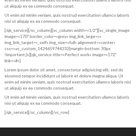
ut aliquip ex ea commodo consequat.
Ut enim ad minim veniam, quis nostrud exercitation ullamco laboris
nisi ut aliquip ex ea commodo consequat.
[/qk_service][/vc_column][vc_column width=»1/2″][vc_single_image
image=»170″ border_color=»grey» img_link_large=»»
img_link_target=»_self» img_size=»full» alignment=»center»
css=».vc_custom_1424659744232{margin-bottom: 30px
!important;}»][qk_service title=»Perfect work» image=»172″
link=»#»]
Lorem ipsum dolor sit amet, consectetur adipisicing elit, sed do
eiusmod tempor incididunt ut labore et dolore magna aliqua. Ut
enim ad minim veniam, quis nostrud exercitation ullamco laboris nisi
ut aliquip ex ea commodo consequat.
Ut enim ad minim veniam, quis nostrud exercitation ullamco laboris
nisi ut aliquip ex ea commodo consequat.
[/qk_service][/vc_column][/vc_row]