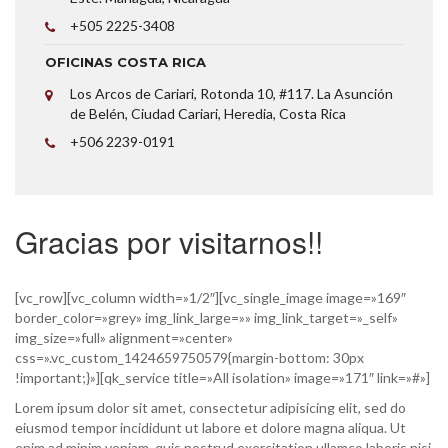
+505 2225-3408
OFICINAS COSTA RICA
Los Arcos de Cariari, Rotonda 10, #117. La Asunción
de Belén, Ciudad Cariari, Heredia, Costa Rica
+506 2239-0191
Gracias por visitarnos!!
[vc_row][vc_column width=»1/2″][vc_single_image image=»169″
border_color=»grey» img_link_large=»» img_link_target=»_self»
img_size=»full» alignment=»center»
css=».vc_custom_1424659750579{margin-bottom: 30px
!important;}»][qk_service title=»All isolation» image=»171″ link=»#»]
Lorem ipsum dolor sit amet, consectetur adipisicing elit, sed do
eiusmod tempor incididunt ut labore et dolore magna aliqua. Ut
enim ad minim veniam, quis nostrud exercitation ullamco laboris nisi