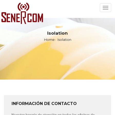
Toggl
navig
Isolation
Home
Isolation
INFORMACIÓN DE CONTACTO
Nuestro horario de atención en todas las oficinas de