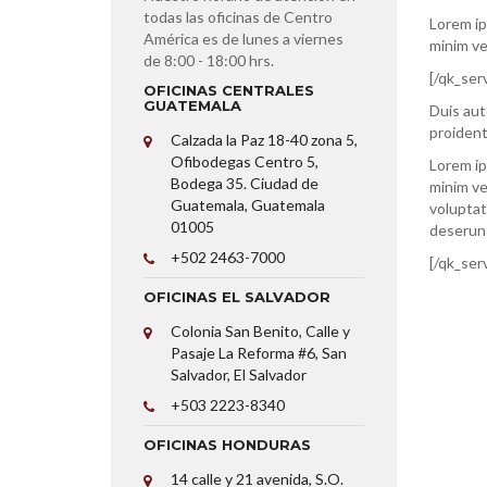
todas las oficinas de Centro
Lorem ip
América es de lunes a viernes
minim ve
de 8:00 - 18:00 hrs.
[/qk_ser
OFICINAS CENTRALES
GUATEMALA
Duis aut
proident,
Calzada la Paz 18-40 zona 5,
Ofibodegas Centro 5,
Lorem ip
Bodega 35. Ciudad de
minim ve
Guatemala, Guatemala
voluptat
01005
deserunt
+502 2463-7000
[/qk_ser
OFICINAS EL SALVADOR
Colonia San Benito, Calle y
Pasaje La Reforma #6, San
Salvador, El Salvador
+503 2223-8340
OFICINAS HONDURAS
14 calle y 21 avenida, S.O.