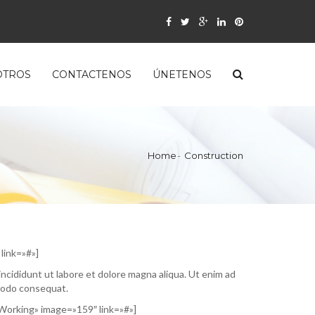
OTROS
CONTACTENOS
ÚNETENOS
Home
Construction
link=»#»]
incididunt ut labore et dolore magna aliqua. Ut enim ad
mmodo consequat.
 Working» image=»159″ link=»#»]