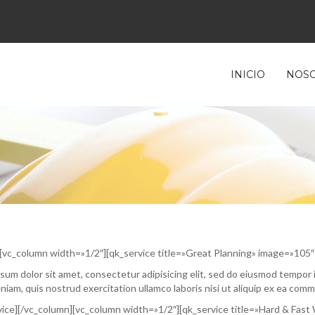
INICIO
NOS
[vc_column width=»1/2″][qk_service title=»Great Planning» image=»105″ 
sum dolor sit amet, consectetur adipisicing elit, sed do eiusmod tempor 
niam, quis nostrud exercitation ullamco laboris nisi ut aliquip ex ea co
vice][/vc_column][vc_column width=»1/2″][qk_service title=»Hard & Fast