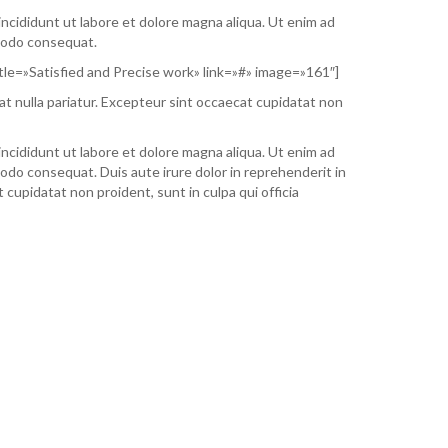
incididunt ut labore et dolore magna aliqua. Ut enim ad
mmodo consequat.
tle=»Satisfied and Precise work» link=»#» image=»161″]
iat nulla pariatur. Excepteur sint occaecat cupidatat non
incididunt ut labore et dolore magna aliqua. Ut enim ad
modo consequat. Duis aute irure dolor in reprehenderit in
 cupidatat non proident, sunt in culpa qui officia